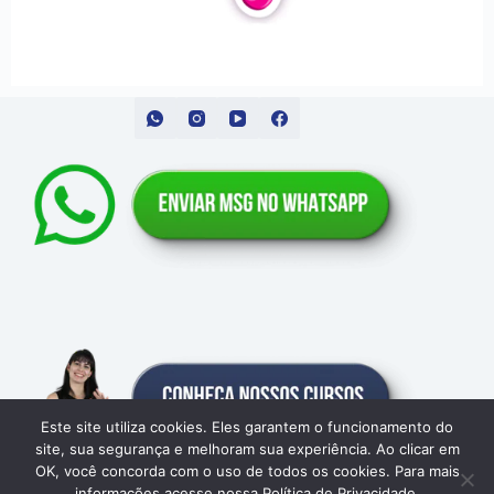
Este site utiliza cookies. Eles garantem o funcionamento do
site, sua segurança e melhoram sua experiência. Ao clicar em
OK, você concorda com o uso de todos os cookies. Para mais
Sinal e Imagem © 2026 - Todos os direitos reservados.
informações acesse nossa Política de Privacidade.