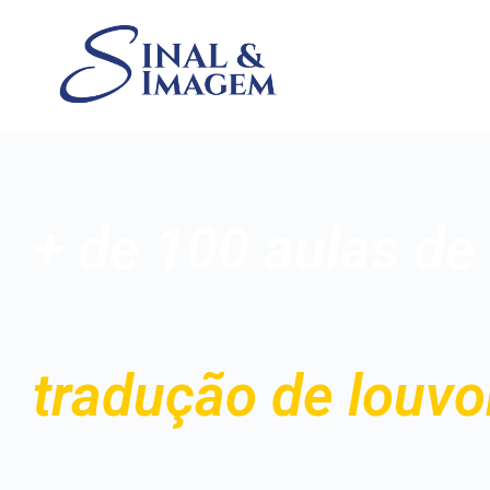
+ de 100 aulas de
tradução de louv