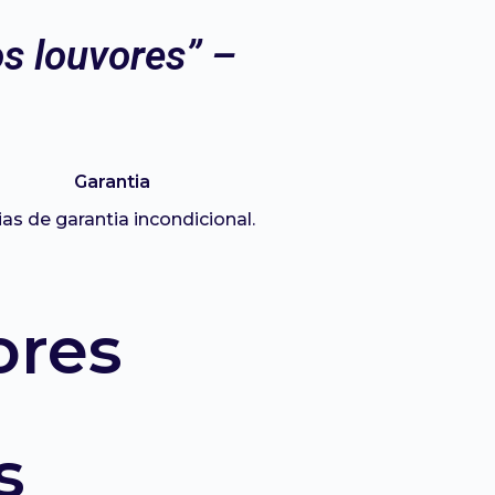
s louvores” –
Garantia
ias de garantia incondicional.
ores
s