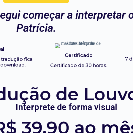
gui começar a interpretar o
Patrícia.
al
Certificado
7 d
tradução fica
a download.
Certificado de 30 horas.
dução de Louv
Interprete de forma visual
R$ 39,90 ao mê