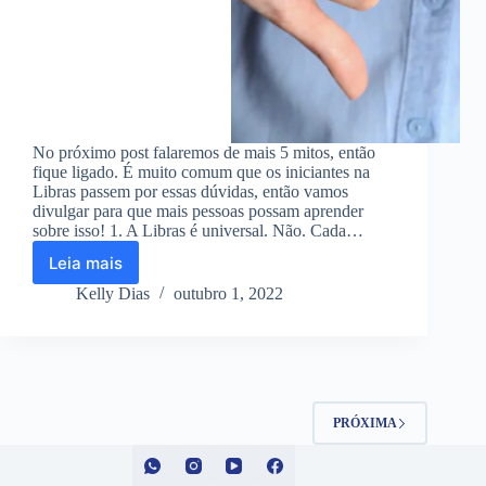
No próximo post falaremos de mais 5 mitos, então
fique ligado. É muito comum que os iniciantes na
Libras passem por essas dúvidas, então vamos
divulgar para que mais pessoas possam aprender
sobre isso! 1. A Libras é universal. Não. Cada…
Leia mais
5
Mitos
Kelly Dias
outubro 1, 2022
sobre
Libras
–
parte
I
PRÓXIMA