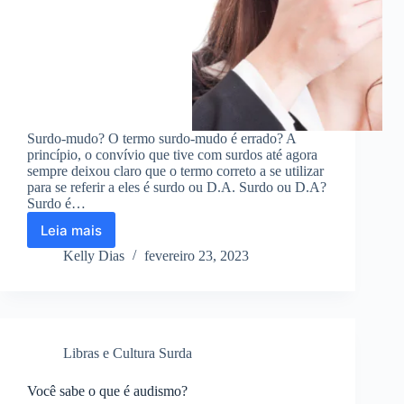
Surdo-mudo? O termo surdo-mudo é errado? A
princípio, o convívio que tive com surdos até agora
sempre deixou claro que o termo correto a se utilizar
para se referir a eles é surdo ou D.A. Surdo ou D.A?
Surdo é…
Leia mais
O
termo
Kelly Dias
fevereiro 23, 2023
Surdo-
Mudo
é
errado?
Libras e Cultura Surda
Você sabe o que é audismo?