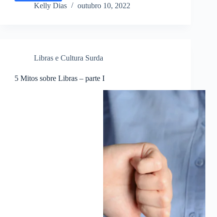
NÃO
Kelly Dias
outubro 10, 2022
É
a
Segunda
Língua
Oficial
Libras e Cultura Surda
do
Brasil
5 Mitos sobre Libras – parte I