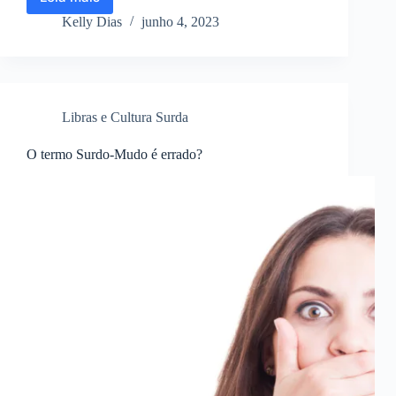
5
coisas
Kelly Dias
junho 4, 2023
que
você
faz
quando
é
Libras e Cultura Surda
iniciante
na
Libras
O termo Surdo-Mudo é errado?