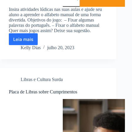
Insira atividades lúdicas nas suas aulas e ajude seu
aluno a aprender o alfabeto manual de uma forma
divertida. Objetivos do jogo: – Fixar algumas
palavras do português. – Fixar o alfabeto manual
Quer mais jogos assim? Deixe sua sugestão.
Leia mais
Jogo
da
Kelly Dias
julho 20, 2023
memória
em
Libras
#1
Libras e Cultura Surda
Placa de Libras sobre Cumprimentos