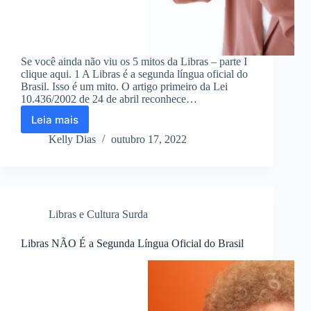
Se você ainda não viu os 5 mitos da Libras – parte I
clique aqui. 1 A Libras é a segunda língua oficial do
Brasil. Isso é um mito. O artigo primeiro da Lei
10.436/2002 de 24 de abril reconhece…
Leia mais
5
Mitos
Kelly Dias
outubro 17, 2022
sobre
Libras
–
parte
II
Libras e Cultura Surda
Libras NÃO É a Segunda Língua Oficial do Brasil