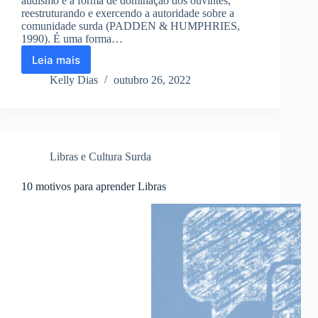
audismo é a forma de dominação dos ouvintes,
reestruturando e exercendo a autoridade sobre a
comunidade surda (PADDEN & HUMPHRIES,
1990). É uma forma…
Leia mais
Você
sabe
Kelly Dias
outubro 26, 2022
o
que
é
audismo?
Libras e Cultura Surda
10 motivos para aprender Libras