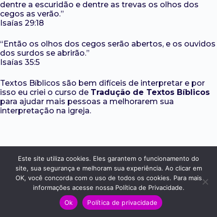
dentre a escuridão e dentre as trevas os olhos dos
cegos as verão.”
Isaías 29:18
“Então os olhos dos cegos serão abertos, e os ouvidos
dos surdos se abrirão.”
Isaías 35:5
Textos Bíblicos são bem difíceis de interpretar e por
isso eu criei o curso de
Tradução de Textos Bíblicos
para ajudar mais pessoas a melhorarem sua
interpretação na igreja.
Este site utiliza cookies. Eles garantem o funcionamento do
site, sua segurança e melhoram sua experiência. Ao clicar em
OK, você concorda com o uso de todos os cookies. Para mais
informações acesse nossa Política de Privacidade.
Ok
Política de privacidade