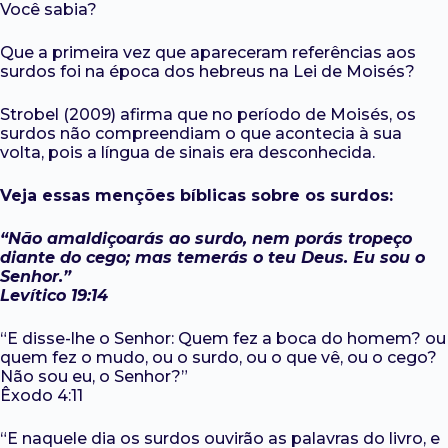
Você sabia?
Que a primeira vez que apareceram referências aos
surdos foi na época dos hebreus na Lei de Moisés?
Strobel (2009) afirma que no período de Moisés, os
surdos não compreendiam o que acontecia à sua
volta, pois a língua de sinais era desconhecida.
Veja essas menções bíblicas sobre os surdos:
“Não amaldiçoarás ao surdo, nem porás tropeço
diante do cego; mas temerás o teu Deus. Eu sou o
Senhor.”
Levítico 19:14
“E disse-lhe o Senhor: Quem fez a boca do homem? ou
quem fez o mudo, ou o surdo, ou o que vê, ou o cego?
Não sou eu, o Senhor?”
Êxodo 4:11
“E naquele dia os surdos ouvirão as palavras do livro, e